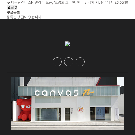
다음글
캔버스N 갤러리 오픈, ‘드맑고 크낙한: 한국 단색화 거장전’ 개최
23.05.10
댓글
0
댓글목록
등록된 댓글이 없습니다.