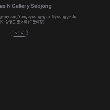
as N Gallery Seojong
ng-myeon, Yangpyeong-gun,
Gyeonggi-do
도 양평군 문호리 (오픈예정)
VIEW